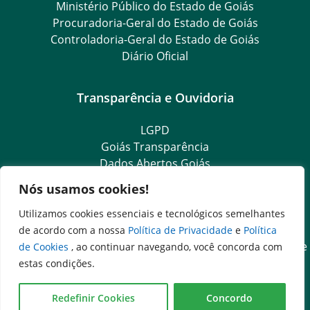
Ministério Público do Estado de Goiás
Procuradoria-Geral do Estado de Goiás
Controladoria-Geral do Estado de Goiás
Diário Oficial
Transparência e Ouvidoria
LGPD
Goiás Transparência
Dados Abertos Goiás
Ouvidoria Setorial
Nós usamos cookies!
Ouvidoria Geral
SIC – Serviço de Informação ao Cidadão
Utilizamos cookies essenciais e tecnológicos semelhantes
e-SIC – Serviço Eletrônico de Informação ao Cidadão
de acordo com a nossa
Política de Privacidade
e
Política
Acesso às Informações das Organizações Sociais de Saúde
de Cookies
, ao continuar navegando, você concorda com
e Sociedade Civil
estas condições.
Ouvidoria Setorial (Expresso)
Ouvidoria Setorial (Presencial)
Redefinir Cookies
Concordo