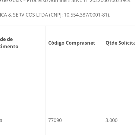
e de Goiás – Processo Administrativo nº 202200010033944
ICA & SERVICOS LTDA (CNPJ: 10.554.387/0001-81).
de de
Código Comprasnet
Qtde Solicit
cimento
a
77090
3.000