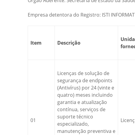
Órgão Aderente: Secretaria de Estado da Saúd
Empresa detentora do Registro: ISTI INFORMAT
Unida
Item
Descrição
forne
Licenças de solução de
segurança de endpoints
(Antivírus) por 24 (vinte e
quatro) meses incluindo
garantia e atualização
contínua, serviços de
suporte técnico
01
Licenç
especializado,
manutenção preventiva e