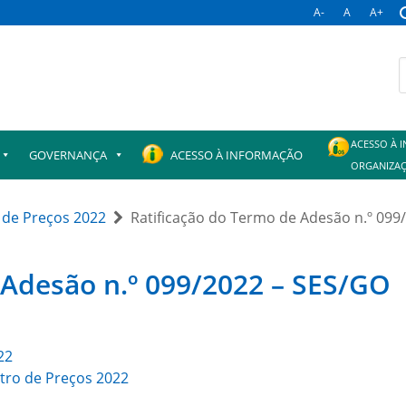
A-
A
A+
B
p
ACESSO À 
GOVERNANÇA
ACESSO À INFORMAÇÃO
ORGANIZAÇ
 de Preços 2022
Ratificação do Termo de Adesão n.º 099
 Adesão n.º 099/2022 – SES/GO
22
tro de Preços 2022