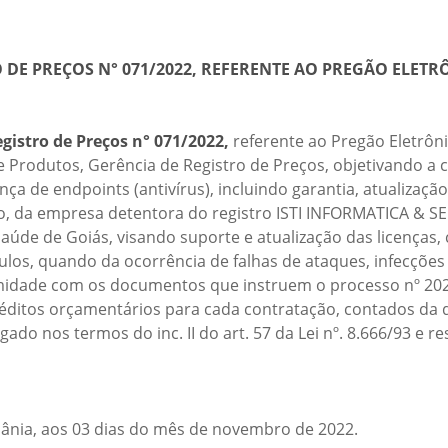
 DE PREÇOS N° 071/2022, REFERENTE AO PREGÃO ELETRÔ
gistro de Preços n° 071/2022,
referente ao Pregão Eletrôn
e Produtos, Gerência de Registro de Preços, objetivando a
ça de endpoints (antivírus), incluindo garantia, atualizaç
nto, da empresa detentora do registro ISTI INFORMATICA & S
aúde de Goiás, visando suporte e atualização das licenças, 
ulos, quando da ocorrência de falhas de ataques, infecç
idade com os documentos que instruem o processo nº 2022
réditos orçamentários para cada contratação, contados da d
ado nos termos do inc. II do art. 57 da Lei nº. 8.666/93 e re
ânia, aos 03 dias do mês de novembro de 2022.