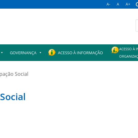
A-
A
A+
B
p
ACESSO À 
GOVERNANÇA
ACESSO À INFORMAÇÃO
ORGANIZAÇ
ipação Social
Social