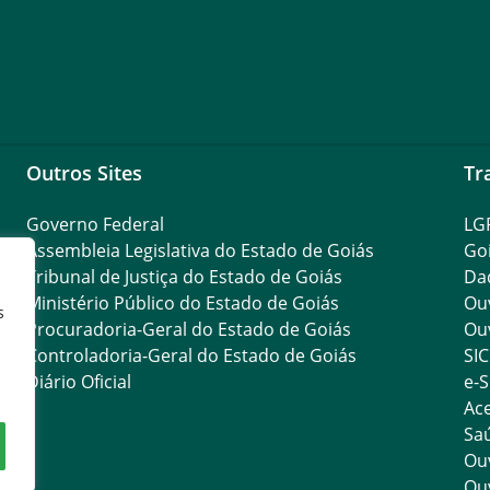
Outros Sites
Tr
Governo Federal
LG
Assembleia Legislativa do Estado de Goiás
Go
Tribunal de Justiça do Estado de Goiás
Da
Ministério Público do Estado de Goiás
Ouv
s
Procuradoria-Geral do Estado de Goiás
Ouv
Controladoria-Geral do Estado de Goiás
SIC
Diário Oficial
e-S
Ace
Saú
Ouv
Ouv