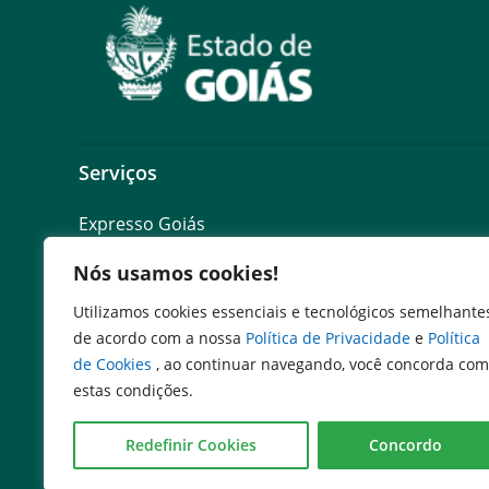
Serviços
Expresso Goiás
Expresso Aplicações
Nós usamos cookies!
Expresso Servidor
SEI Governadoria
Utilizamos cookies essenciais e tecnológicos semelhante
Cadastro de Autoridades
de acordo com a nossa
Política de Privacidade
e
Política
Escola de Governo
de Cookies
, ao continuar navegando, você concorda com
Agenda de Autoridades
estas condições.
Redefinir Cookies
Concordo