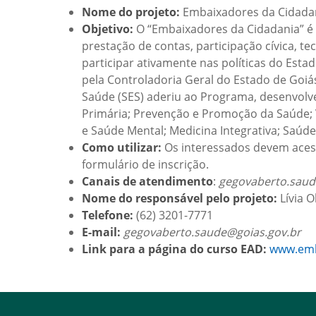
Nome do projeto:
Embaixadores da Cidada
Objetivo:
O “Embaixadores da Cidadania” é 
prestação de contas, participação cívica, t
participar ativamente nas políticas do Es
pela Controladoria Geral do Estado de Goiá
Saúde (SES) aderiu ao Programa, desenvolv
Primária; Prevenção e Promoção da Saúde; Vi
e Saúde Mental; Medicina Integrativa; Saúde
Como utilizar:
Os interessados devem aces
formulário de inscrição.
Canais de atendimento
:
gegovaberto.saud
Nome do responsável pelo projeto:
Lívia O
Telefone:
(62) 3201-7771
⁠E-mail:
gegovaberto.saude@goias.gov.br
Link para a página do curso EAD:
www.emb