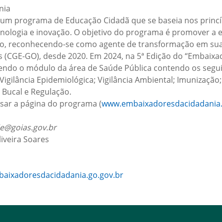
nia
um programa de Educação Cidadã que se baseia nos princí
ecnologia e inovação. O objetivo do programa é promover a ed
tado, reconhecendo-se como agente de transformação em su
s (CGE-GO), desde 2020. Em 2024, na 5ª Edição do “Embaixad
endo o módulo da área de Saúde Pública contendo os segui
gilância Epidemiológica; Vigilância Ambiental; Imunização;
 Bucal e Regulação.
sar a página do programa (
www.embaixadoresdacidadania.
e@goias.gov.br
liveira Soares
aixadoresdacidadania.go.gov.br