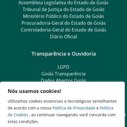
Assembleia Legislativa do Estado de Goiás
Tribunal de Justiça do Estado de Goiás
Ministério Público do Estado de Goiás
Procuradoria-Geral do Estado de Goiás
Controladoria-Geral do Estado de Goiás
Diário Oficial
Transparência e Ouvidoria
LGPD
Goiás Transparência
Dados Abertos Goiás
Ouvidoria Setorial
Nós usamos cookies!
Ouvidoria Geral
SIC – Serviço de Informação ao Cidadão
Utilizamos cookies essenciais e tecnológicos semelhantes
e-SIC – Serviço Eletrônico de Informação ao Cidadão
de acordo com a nossa
Política de Privacidade
e
Política
Acesso às Informações das Organizações Sociais de Saúde
de Cookies
, ao continuar navegando, você concorda com
e Sociedade Civil
estas condições.