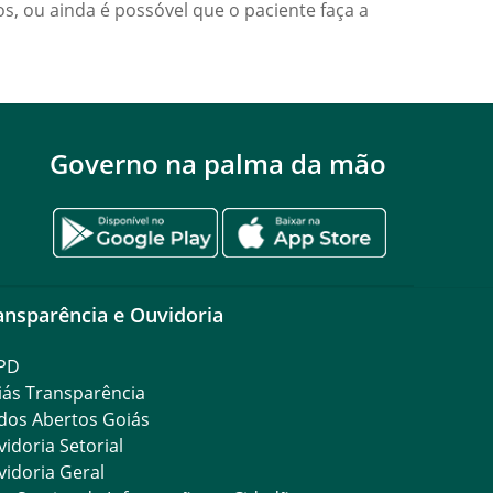
s, ou ainda é possóvel que o paciente faça a
Governo na palma da mão
ansparência e Ouvidoria
PD
iás Transparência
dos Abertos Goiás
idoria Setorial
idoria Geral