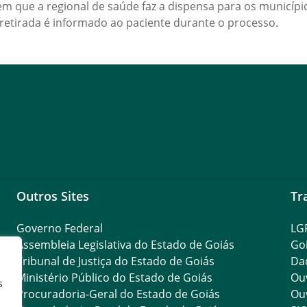
m que a regional de saúde faz a dispensa para os município
da retirada é informado ao paciente durante o processo.
Outros Sites
Tr
Governo Federal
LG
Assembleia Legislativa do Estado de Goiás
Go
Tribunal de Justiça do Estado de Goiás
Da
Ministério Público do Estado de Goiás
Ouv
s
Procuradoria-Geral do Estado de Goiás
Ouv