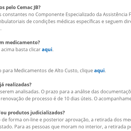
os pelo Cemac JB?
 constantes no Componente Especializado da Assistência 
latoriais de condições médicas específicas e seguem diretr
.
r um medicamento?
 acima basta clicar
aqui
.
so para Medicamentos de Alto Custo, clique
aqui
.
já realizadas?
 serem analisadas. O prazo para a análise das documentaçõe
 a renovação de processo é de 10 dias úteis. O acompanham
ou produtos judicializados?
o de forma on-line e posterior aprovação, a retirada dos 
tado. Para as pessoas que moram no interior, a retirada p