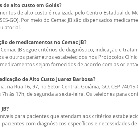
 de alto custo em Goiás?
entos de alto custo é realizada pelo Centro Estadual de M
e (SES-GO). Por meio do Cemac JB são dispensados medica
latorial.
sação de medicamentos no Cemac JB?
emac JB segue critérios de diagnóstico, indicação e trata
e outros parâmetros estabelecidos nos Protocolos Clínicos
s medicamentos sejam fornecidos de acordo com as orient
edicação de Alto Custo Juarez Barbosa?
ia, na Rua 16, 97, no Setor Central, Goiânia, GO, CEP 7401
7h às 17h, de segunda a sexta-feira. Os telefones para cont
 JB?
níveis para pacientes que atendam aos critérios estabelecid
lui pacientes com diagnósticos específicos e necessidades