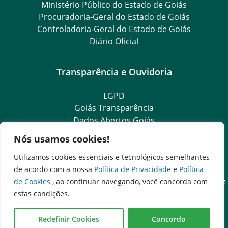
Ministério Público do Estado de Goiás
Procuradoria-Geral do Estado de Goiás
Controladoria-Geral do Estado de Goiás
Diário Oficial
Transparência e Ouvidoria
LGPD
Goiás Transparência
Dados Abertos Goiás
Ouvidoria Setorial
Nós usamos cookies!
Ouvidoria Geral
SIC – Serviço de Informação ao Cidadão
Utilizamos cookies essenciais e tecnológicos semelhantes
e-SIC – Serviço Eletrônico de Informação ao Cidadão
de acordo com a nossa
Política de Privacidade
e
Política
Acesso às Informações das Organizações Sociais de Saúde
de Cookies
, ao continuar navegando, você concorda com
e Sociedade Civil
estas condições.
Ouvidoria Setorial (Expresso)
Ouvidoria Setorial (Presencial)
Redefinir Cookies
Concordo