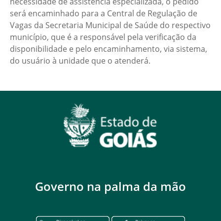
necessidade de assistência especializada, o pedido
será encaminhado para a Central de Regulação de
Vagas da Secretaria Municipal de Saúde do respectivo
município, que é a responsável pela verificação da
disponibilidade e pelo encaminhamento, via sistema,
do usuário à unidade que o atenderá.
Governo na palma da mão