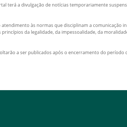
rtal terá a divulgação de notícias temporariamente suspens
 atendimento às normas que disciplinam a comunicação ins
s princípios da legalidade, da impessoalidade, da moralida
voltarão a ser publicados após o encerramento do período d