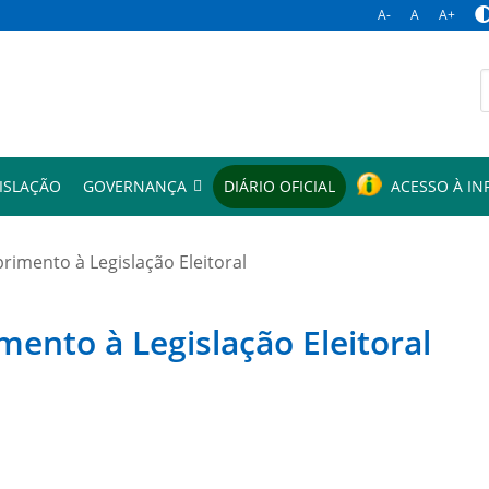
A-
A
A+
p
ISLAÇÃO
GOVERNANÇA
DIÁRIO OFICIAL
ACESSO À I
mento à Legislação Eleitoral
to à Legislação Eleitoral