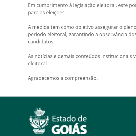
Em cumprimento à legislação eleitoral, este po
para as eleições.
A medida tem como objetivo assegurar o pleno
período eleitoral, garantindo a observância do
candidatos.
As notícias e demais conteúdos institucionais 
eleitoral.
Agradecemos a compreensão.