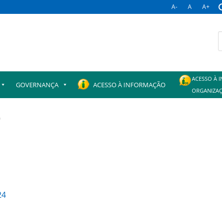
A-
A
A+
B
p
ACESSO À 
GOVERNANÇA
ACESSO À INFORMAÇÃO
ORGANIZAÇ
9
24