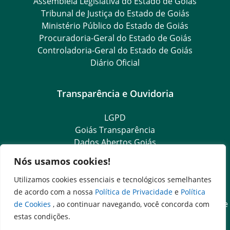
Assembleia Legislativa do Estado de Goiás
Tribunal de Justiça do Estado de Goiás
Ministério Público do Estado de Goiás
Procuradoria-Geral do Estado de Goiás
Controladoria-Geral do Estado de Goiás
Diário Oficial
Transparência e Ouvidoria
LGPD
Goiás Transparência
Dados Abertos Goiás
Ouvidoria Setorial
Nós usamos cookies!
Ouvidoria Geral
SIC – Serviço de Informação ao Cidadão
Utilizamos cookies essenciais e tecnológicos semelhantes
e-SIC – Serviço Eletrônico de Informação ao Cidadão
de acordo com a nossa
Política de Privacidade
e
Política
Acesso às Informações das Organizações Sociais de Saúde
de Cookies
, ao continuar navegando, você concorda com
e Sociedade Civil
estas condições.
Ouvidoria Setorial (Expresso)