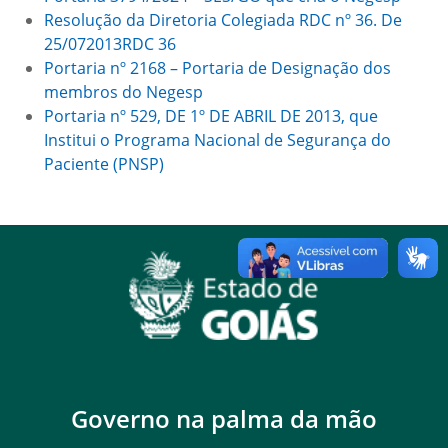
Resolução da Diretoria Colegiada RDC nº 36. De
25/072013RDC 36
Portaria nº 2168 – Portaria de Designação dos
membros do Negesp
Portaria nº 529, DE 1º DE ABRIL DE 2013, que
Institui o Programa Nacional de Segurança do
Paciente (PNSP)
Governo na palma da mão