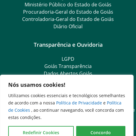
Ministério Público do Estado de Goiás
Procuradoria-Geral do Estado de Goiás
Controladoria-Geral do Estado de Goiás
Diário Oficial
Transparência e Ouvidoria
LGPD
Goiás Transparência
Dados Abertos Goiás
Ouvidoria Setorial
Nós usamos cookies!
Ouvidoria Geral
SIC – Serviço de Informação ao Cidadão
Utilizamos cookies essenciais e tecnológicos semelhantes
e-SIC – Serviço Eletrônico de Informação ao Cidadão
de acordo com a nossa
Política de Privacidade
e
Política
Acesso às Informações das Organizações Sociais de Saúde
de Cookies
, ao continuar navegando, você concorda com
e Sociedade Civil
estas condições.
Ouvidoria Setorial (Expresso)
Ouvidoria Setorial (Presencial)
Redefinir Cookies
Concordo