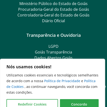
Ministério Público do Estado de Goiás
Procuradoria-Geral do Estado de Goiás
Controladoria-Geral do Estado de Goiás
Diário Oficial
Transparência e Ouvidoria
LGPD
Goiás Transparência
Dados Abertos Goiás
Ouvidoria Setorial
Nós usamos cookies!
Ouvidoria Geral
SIC – Serviço de Informação ao Cidadão
Utilizamos cookies essenciais e tecnológicos semelhantes
e-SIC – Serviço Eletrônico de Informação ao Cidadão
de acordo com a nossa
Política de Privacidade
e
Política
Acesso às Informações das Organizações Sociais de Saúde
de Cookies
, ao continuar navegando, você concorda com
e Sociedade Civil
estas condições.
Ouvidoria Setorial (Expresso)
Ouvidoria Setorial (Presencial)
Redefinir Cookies
Concordo