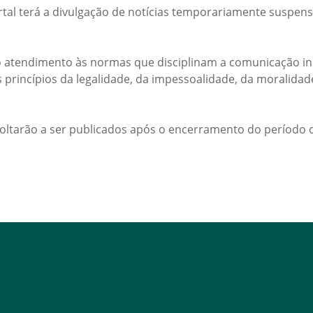
rtal terá a divulgação de notícias temporariamente suspens
 atendimento às normas que disciplinam a comunicação ins
s princípios da legalidade, da impessoalidade, da moralida
voltarão a ser publicados após o encerramento do período d