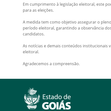
Em cumprimento à legislação eleitoral, este po
para as eleições.
A medida tem como objetivo assegurar o pleno
período eleitoral, garantindo a observância do
candidatos.
As notícias e demais conteúdos institucionais 
eleitoral.
Agradecemos a compreensão.