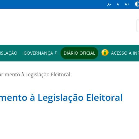
A-
A
A+
p
ISLAÇÃO
GOVERNANÇA
DIÁRIO OFICIAL
ACESSO À I
mento à Legislação Eleitoral
to à Legislação Eleitoral