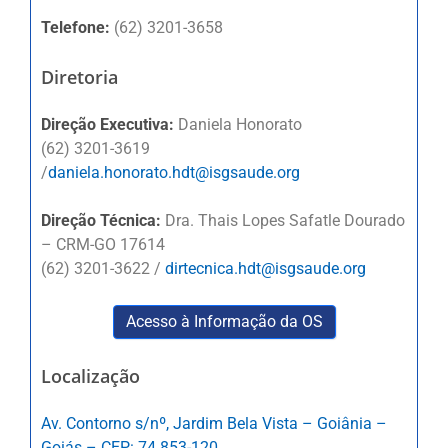
Telefone:
(62) 3201-3658
Diretoria
Direção Executiva:
Daniela Honorato
(62) 3201-3619
/
daniela.honorato.hdt@isgsaude.org
Direção Técnica:
Dra. Thais Lopes Safatle Dourado
– CRM-GO 17614
(62) 3201-3622 /
dirtecnica.hdt@isgsaude.org
Acesso à Informação da OS
Localização
Av. Contorno s/nº, Jardim Bela Vista – Goiânia –
Goiás – CEP: 74.853-120