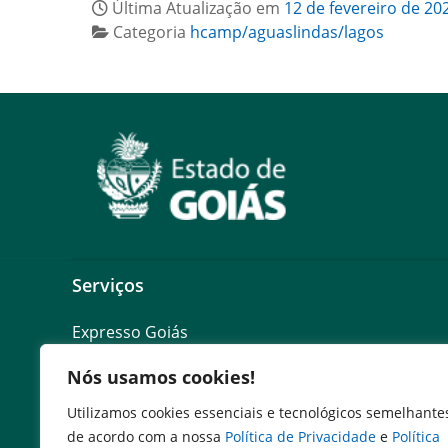
Última Atualização em
12 de fevereiro de 20
Categoria
hcamp/aguaslindas/lagos
Serviços
Expresso Goiás
Expresso Aplicações
Nós usamos cookies!
Expresso Servidor
SEI Governadoria
Utilizamos cookies essenciais e tecnológicos semelhante
Cadastro de Autoridades
de acordo com a nossa
Política de Privacidade
e
Política