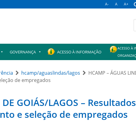
A-
A
A+
B
p
ACESSO À 
GOVERNANÇA
ACESSO À INFORMAÇÃO
ORGANIZAÇ
rência
hcamp/aguaslindas/lagos
HCAMP – ÁGUAS LIND
eleção de empregados
DE GOIÁS/LAGOS – Resultado
ento e seleção de empregados