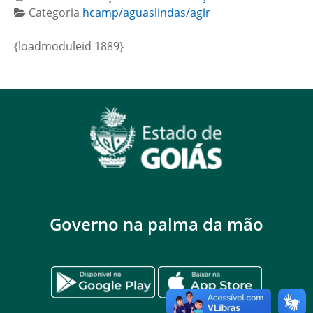
Categoria
hcamp/aguaslindas/agir
{loadmoduleid 1889}
Governo na palma da mão