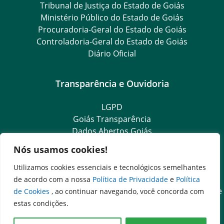
Tribunal de Justiça do Estado de Goiás
Ministério Público do Estado de Goiás
Procuradoria-Geral do Estado de Goiás
Controladoria-Geral do Estado de Goiás
Diário Oficial
Transparência e Ouvidoria
LGPD
Goiás Transparência
Dados Abertos Goiás
Ouvidoria Setorial
Nós usamos cookies!
Ouvidoria Geral
SIC – Serviço de Informação ao Cidadão
Utilizamos cookies essenciais e tecnológicos semelhantes
e-SIC – Serviço Eletrônico de Informação ao Cidadão
de acordo com a nossa
Política de Privacidade
e
Política
Acesso às Informações das Organizações Sociais de Saúde
de Cookies
, ao continuar navegando, você concorda com
e Sociedade Civil
estas condições.
Ouvidoria Setorial (Expresso)