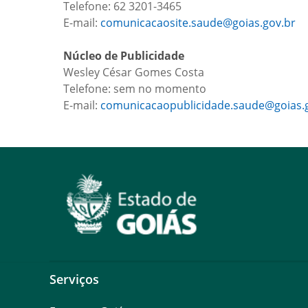
Telefone: 62 3201-3465
E-mail:
comunicacaosite.saude@goias.gov.br
Núcleo de Publicidade
Wesley César Gomes Costa
Telefone: sem no momento
E-mail:
comunicacaopublicidade.saude@goias.
Serviços