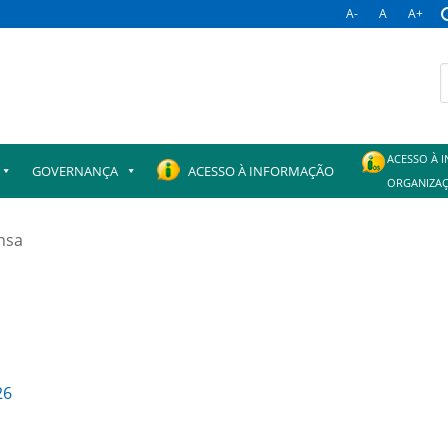
A-
A
A+
B
p
ACESSO À 
GOVERNANÇA
ACESSO À INFORMAÇÃO
ORGANIZAÇ
nsa
26