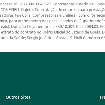
sso nº: 202200010043327. Contratante: Estado de Goiás, 
ÇOS EIRELI Objeto: Contratação de empresa para prestaçã
sadoras Fan Coils, Compressores e Chillers), com o fornec
ica, para atendimento das necessidades da Superintendênc
 reais). Dotação Orçamentária: 2850.10.304.1022.2084.03.160
extrato do contrato no Diário Oficial do Estado de Goiás. D
ado da Saúde; Sérgio José Nolli Costa – S. Nolli Comércio e S
Outros Sites
Tr