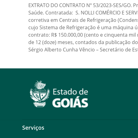
EXTRATO DO CONTRATO Nº 53/2023-SES/GO. Proce
Saúde. Contratada: S. NOLLI COMÉRCIO E SERVI
corretiva em Centrais de Refrigeração (Conden
cujo Sistema de Refrigeração é uma máquina ún
contrato: R$ 150.000,00 (cento e cinquenta mil
de 12 (doze) meses, contados da publicação do 
Sérgio Alberto Cunha Vêncio – Secretário de Est
Serviços