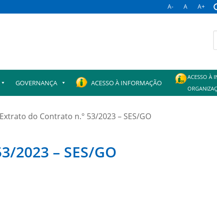
A-
A
A+
B
p
ACESSO À 
GOVERNANÇA
ACESSO À INFORMAÇÃO
ORGANIZAÇ
Extrato do Contrato n.° 53/2023 – SES/GO
 53/2023 – SES/GO