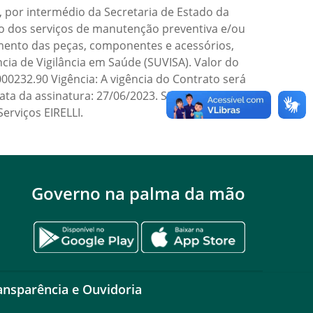
por intermédio da Secretaria de Estado da
o dos serviços de manutenção preventiva e/ou
imento das peças, componentes e acessórios,
ia de Vigilância em Saúde (SUVISA). Valor do
00232.90 Vigência: A vigência do Contrato será
ata da assinatura: 27/06/2023. Signatários:
erviços EIRELLI.
Governo na palma da mão
ansparência e Ouvidoria