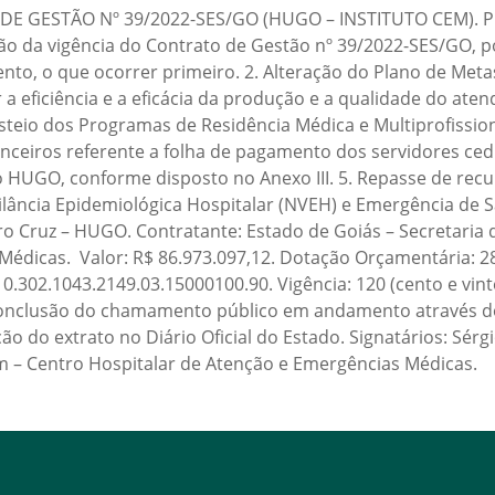
 GESTÃO Nº 39/2022-SES/GO (HUGO – INSTITUTO CEM). Pro
ão da vigência do Contrato de Gestão nº 39/2022-SES/GO, por
o, o que ocorrer primeiro. 2. Alteração do Plano de Met
 a eficiência e a eficácia da produção e a qualidade do ate
custeio dos Programas de Residência Médica e Multiprofiss
nanceiros referente a folha de pagamento dos servidores ced
UGO, conforme disposto no Anexo III. 5. Repasse de recurso
ilância Epidemiológica Hospitalar (NVEH) e Emergência de S
ro Cruz – HUGO. Contratante: Estado de Goiás – Secretaria 
Médicas. Valor: R$ 86.973.097,12. Dotação Orçamentária: 2
.302.1043.2149.03.15000100.90. Vigência: 120 (cento e vint
a conclusão do chamamento público em andamento através d
ão do extrato no Diário Oficial do Estado. Signatários: Sér
Cem – Centro Hospitalar de Atenção e Emergências Médicas.