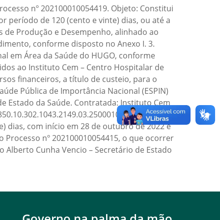
cesso nº 202100010054419. Objeto: Constitui
 período de 120 (cento e vinte) dias, ou até a
as de Produção e Desempenho, alinhado ao
ndimento, conforme disposto no Anexo I. 3.
ional em Área da Saúde do HUGO, conforme
idos ao Instituto Cem – Centro Hospitalar de
s financeiros, a título de custeio, para o
aúde Pública de Importância Nacional (ESPIN)
de Estado da Saúde. Contratada: Instituto Cem
850.10.302.1043.2149.03.25000100.90,
e) dias, com início em 28 de outubro de 2022 e
o Processo nº 202100010054415, o que ocorrer
gio Alberto Cunha Vencio – Secretário de Estado
Governo na palma da mão