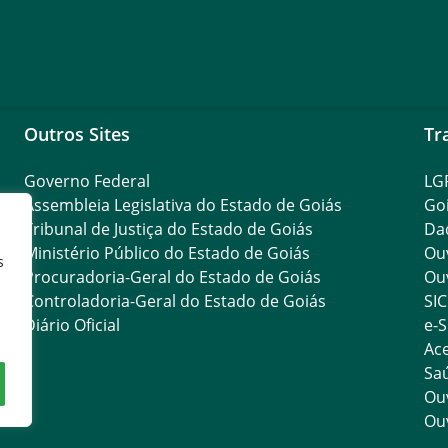
Outros Sites
Tr
Governo Federal
LG
Assembleia Legislativa do Estado de Goiás
Go
Tribunal de Justiça do Estado de Goiás
Da
Ministério Público do Estado de Goiás
Ouv
s
Procuradoria-Geral do Estado de Goiás
Ouv
Controladoria-Geral do Estado de Goiás
SIC
Diário Oficial
e-S
Ace
Saú
Ouv
Ouv