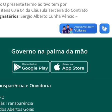
 O presente termo aditivo tem por
tens 03 e 04 da Cláusula Terceira do Contrato
gnatários
: Sergio Alberto Cunha Vêncio –
Governo na palma da mão
ansparência e Ouvidoria
PD
iás Transparência
dos Abertos Goiás