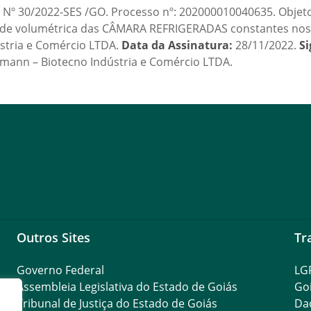
30/2022-SES /GO. Processo nº: 202000010040635. Objeto:
ade volumétrica das CÂMARA REFRIGERADAS constantes nos i
stria e Comércio LTDA.
Data da Assinatura:
28/11/2022.
Si
gemann – Biotecno Indústria e Comércio LTDA.
Outros Sites
Tr
Governo Federal
LG
Assembleia Legislativa do Estado de Goiás
Go
Tribunal de Justiça do Estado de Goiás
Da