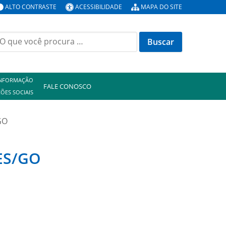
ALTO CONTRASTE
ACESSIBILIDADE
MAPA DO SITE
uscar
or:
INFORMAÇÃO
FALE CONOSCO
ÕES SOCIAIS
GO
SES/GO