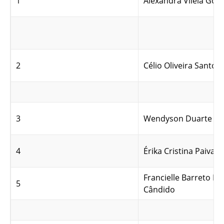
1
Alexandra Vilela Gon
2
Célio Oliveira Santos
3
Wendyson Duarte de 
4
Érika Cristina Paiva d
Francielle Barreto M
5
Cândido