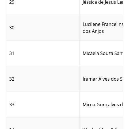
29
Jéssica de Jesus Lem
Lucilene Francelina F
30
dos Anjos
31
Micaela Souza Santo
32
Iramar Alves dos San
33
Mirna Gonçalves de L