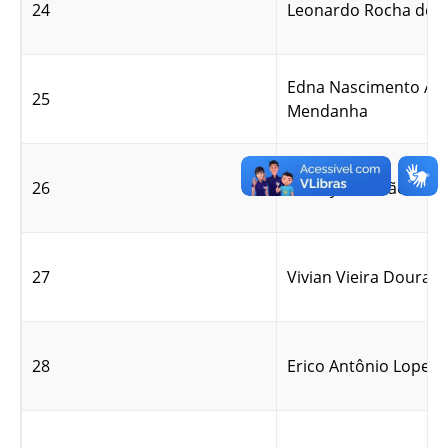
24
Leonardo Rocha de Ol
Edna Nascimento Alv
25
Mendanha
26
Albany Brandão da Sil
27
Vivian Vieira Dourad
28
Erico Antônio Lopes 