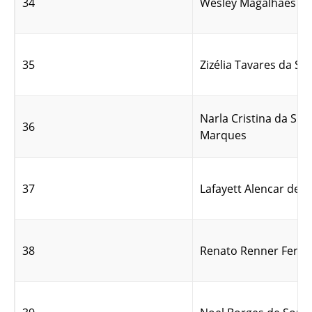
34
Wesley Magalhães de 
35
Zizélia Tavares da Sil
Narla Cristina da Sil
36
Marques
37
Lafayett Alencar de 
38
Renato Renner Ferrei