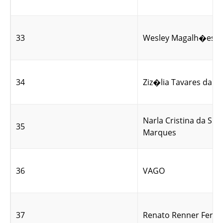
33
Wesley Magalh�es de
34
Ziz�lia Tavares da Si
Narla Cristina da Sil
35
Marques
36
VAGO
37
Renato Renner Ferrei