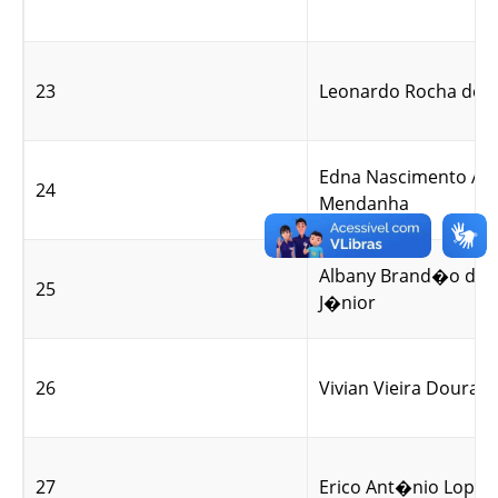
23
Leonardo Rocha de Ol
Edna Nascimento Alv
24
Mendanha
Albany Brand�o da S
25
J�nior
26
Vivian Vieira Dourad
27
Erico Ant�nio Lopes 