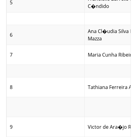
5
C�ndido
Ana Cl�udia Silva Du
6
Mazza
7
Maria Cunha Ribeiro 
8
Tathiana Ferreira Al 
9
Victor de Ara�jo Ro