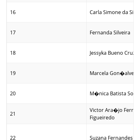
16
Carla Simone da Silva
17
Fernanda Silveira
18
Jessyka Bueno Cruz
19
Marcela Gon�alves
20
M�nica Batista Soar
Victor Ara�jo Ferrari
21
Figueiredo
22
Suzana Fernandes B