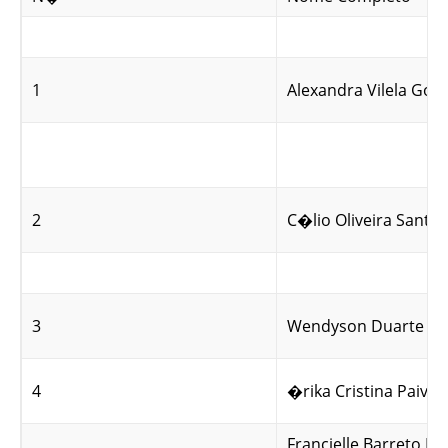
1
Alexandra Vilela Go
2
C�lio Oliveira Santos
3
Wendyson Duarte de 
4
�rika Cristina Paiva 
Francielle Barreto M