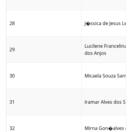
28
J�ssica de Jesus Lem
Lucilene Francelina F
29
dos Anjos
30
Micaela Souza Santo
31
Iramar Alves dos San
32
Mirna Gon�alves de 