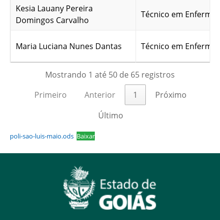
Kesia Lauany Pereira
Técnico em Enferma
Domingos Carvalho
Maria Luciana Nunes Dantas
Técnico em Enferma
Mostrando 1 até 50 de 65 registros
Primeiro
Anterior
1
Próximo
Último
poli-sao-luis-maio.ods
Baixar