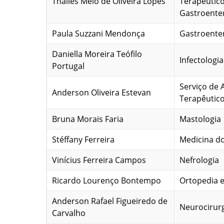
Thalles Melo de Oliveira Lopes
Terapêutico
Gastroente
Paula Suzzani Mendonça
Gastroente
Daniella Moreira Teófilo
Infectologia
Portugal
Serviço de 
Anderson Oliveira Estevan
Terapêutic
Bruna Morais Faria
Mastologia
Stéffany Ferreira
Medicina d
Vinícius Ferreira Campos
Nefrologia
Ricardo Lourenço Bontempo
Ortopedia 
Anderson Rafael Figueiredo de
Neurocirur
Carvalho