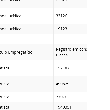
soa Jurídica
22523
soa Jurídica
33126
soa Jurídica
19123
Registro em conselho de
culo Empregatício
Classe
etista
157187
etista
490829
etista
770762
etista
1940351