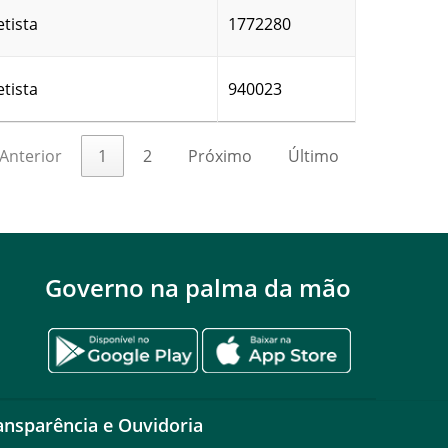
etista
1772280
etista
940023
Anterior
1
2
Próximo
Último
Governo na palma da mão
ansparência e Ouvidoria