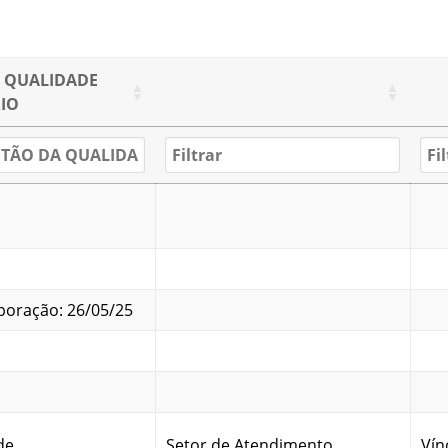
 QUALIDADE
IO
boração: 26/05/25
de
Setor de Atendimento
Vín