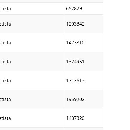
etista
652829
etista
1203842
etista
1473810
etista
1324951
etista
1712613
etista
1959202
etista
1487320