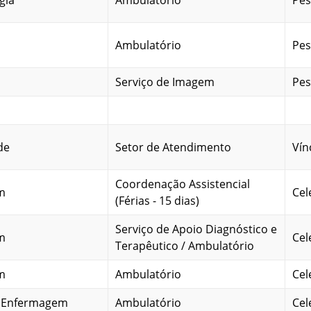
gia
Ambulatório
Pes
Ambulatório
Pes
Serviço de Imagem
Pes
de
Setor de Atendimento
Vín
Coordenação Assistencial
m
Cel
(Férias - 15 dias)
Serviço de Apoio Diagnóstico e
m
Cel
Terapêutico / Ambulatório
m
Ambulatório
Cel
m Enfermagem
Ambulatório
Cel