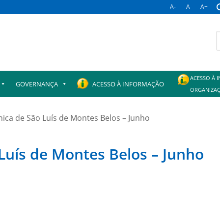
A-
A
A+
B
p
ACESSO À 
GOVERNANÇA
ACESSO À INFORMAÇÃO
ORGANIZAÇ
ínica de São Luís de Montes Belos – Junho
o Luís de Montes Belos – Junho