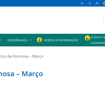
A-
A
A+
B
p
ACESSO À 
GOVERNANÇA
ACESSO À INFORMAÇÃO
ORGANIZAÇ
línica de Formosa – Março
rmosa – Março