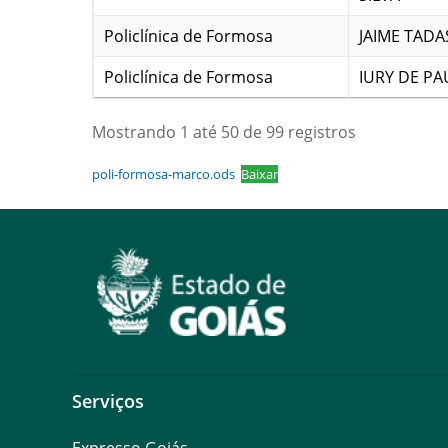
Policlínica de Formosa
JAIME TADA
Policlínica de Formosa
IURY DE P
Mostrando 1 até 50 de 99 registros
poli-formosa-marco.ods
Baixar
Serviços