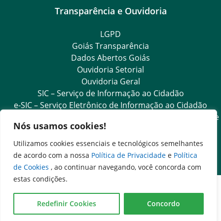
Transparência e Ouvidoria
LGPD
Goiás Transparência
Dados Abertos Goiás
Ouvidoria Setorial
Ouvidoria Geral
SIC – Serviço de Informação ao Cidadão
e-SIC – Serviço Eletrônico de Informação ao Cidadão
Acesso às Informações das Organizações Sociais de Saúde
Nós usamos cookies!
e Sociedade Civil
Ouvidoria Setorial (Expresso)
Utilizamos cookies essenciais e tecnológicos semelhantes
Ouvidoria Setorial (Presencial)
de acordo com a nossa
Política de Privacidade
e
Política
de Cookies
, ao continuar navegando, você concorda com
estas condições.
Redefinir Cookies
Concordo