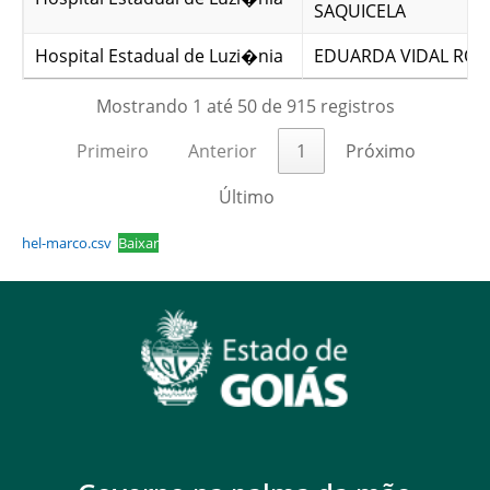
SAQUICELA
Hospital Estadual de Luzi�nia
EDUARDA VIDAL RO
Mostrando 1 até 50 de 915 registros
Primeiro
Anterior
1
Próximo
Último
hel-marco.csv
Baixar