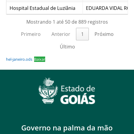
Hospital Estadual de Luziânia
EDUARDA VIDAL RO
Mostrando 1 até 50 de 889 registros
Primeiro
Anterior
1
Próximo
Último
hel-janeiro.ods
Baixar
Governo na palma da mão