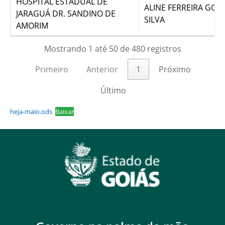
HOSPITAL ESTADUAL DE
ALINE FERREIRA GOM
JARAGUÁ DR. SANDINO DE
SILVA
AMORIM
Mostrando 1 até 50 de 480 registros
Primeiro
Anterior
1
Próximo
Último
heja-maio.ods
Baixar