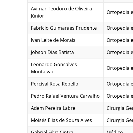
Avimar Teodoro de Oliveira
Ortopedia 
Júnior
Fabricio Guimaraes Prudente
Ortopedia 
Ivan Leite de Morais
Ortopedia 
Jobson Dias Batista
Ortopedia 
Leonardo Goncalves
Ortopedia 
Montalvao
Percival Rosa Rebello
Ortopedia 
Pedro Rafael Ventura Carvalho
Ortopedia 
Adem Pereira Labre
Cirurgia Ge
Moisés Elias de Souza Alves
Cirurgia Ge
Gabriel Silva Cintra
Médico