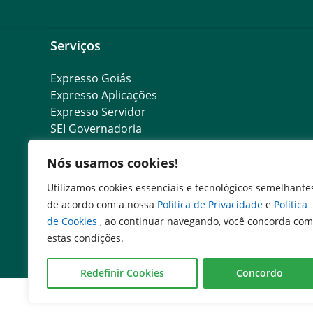
Serviços
Expresso Goiás
Expresso Aplicações
Expresso Servidor
SEI Governadoria
Cadastro de Autoridades
Nós usamos cookies!
Escola de Governo
Agenda de Autoridades
Utilizamos cookies essenciais e tecnológicos semelhante
de acordo com a nossa
Política de Privacidade
e
Política
de Cookies
, ao continuar navegando, você concorda com
estas condições.
Redefinir Cookies
Concordo