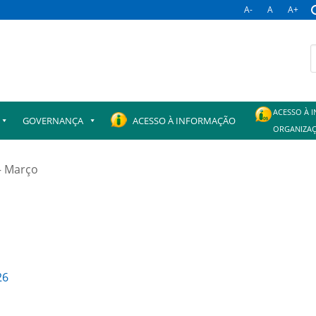
A-
A
A+
B
p
ACESSO À 
GOVERNANÇA
ACESSO À INFORMAÇÃO
ORGANIZAÇ
 – Março
26