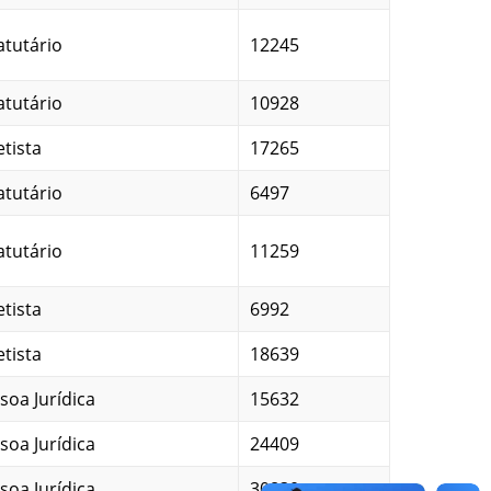
atutário
12245
atutário
10928
etista
17265
atutário
6497
atutário
11259
etista
6992
etista
18639
soa Jurídica
15632
soa Jurídica
24409
soa Jurídica
30830