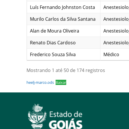
Luís Fernando Johnston Costa
Anestesiolo
Murilo Carlos da Silva Santana
Anestesiolo
Alan de Moura Oliveira
Anestesiolo
Renato Dias Cardoso
Anestesiolo
Frederico Souza Silva
Médico
Mostrando 1 até 50 de 174 registros
heelj-marco.ods
Baixar