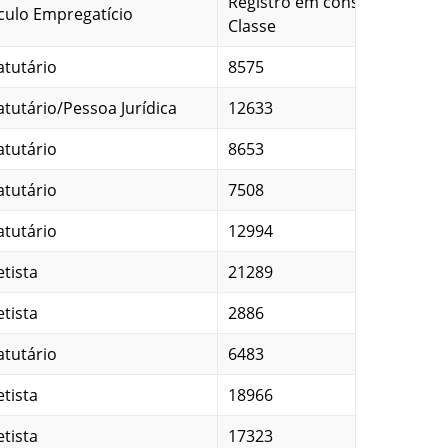
Registro em conselho de
culo Empregatício
Classe
atutário
8575
atutário/Pessoa Jurídica
12633
atutário
8653
atutário
7508
atutário
12994
etista
21289
etista
2886
atutário
6483
etista
18966
etista
17323