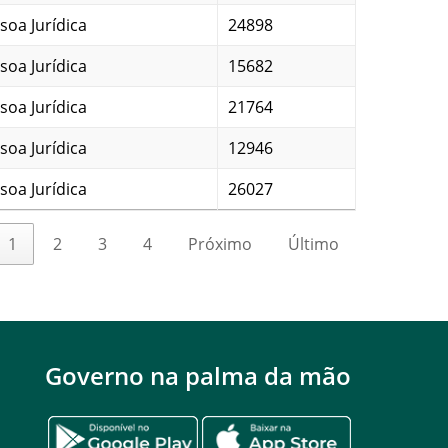
soa Jurídica
24898
soa Jurídica
15682
soa Jurídica
21764
soa Jurídica
12946
soa Jurídica
26027
1
2
3
4
Próximo
Último
Governo na palma da mão