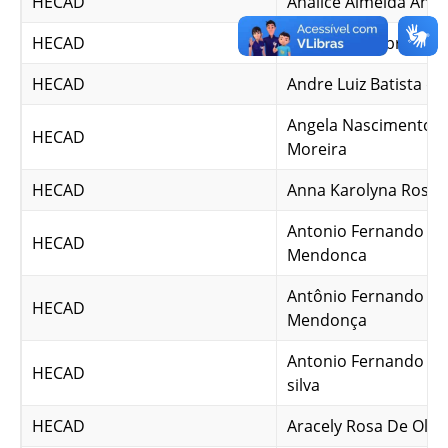
HECAD
Analice Almeida And
HECAD
Andre Elias Abreu Pa
HECAD
Andre Luiz Batista da
Angela Nascimento da
HECAD
Moreira
HECAD
Anna Karolyna Rosa
Antonio Fernando D
HECAD
Mendonca
Antônio Fernando de
HECAD
Mendonça
Antonio Fernando so
HECAD
silva
HECAD
Aracely Rosa De Olive