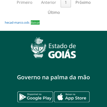
Primeiro
Anterior
1
Próximo
Último
hecad-marco.ods
Baixar
Governo na palma da mão