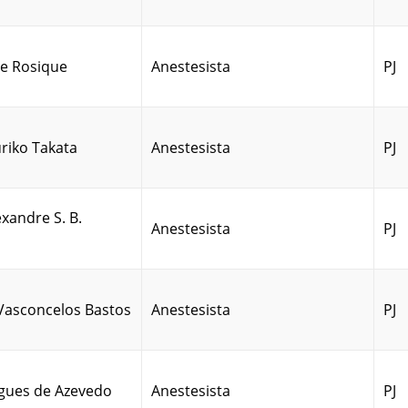
te Rosique
Anestesista
PJ
uriko Takata
Anestesista
PJ
exandre S. B.
Anestesista
PJ
Vasconcelos Bastos
Anestesista
PJ
igues de Azevedo
Anestesista
PJ