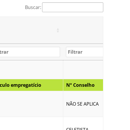
Buscar:
culo empregatício
N° Conselho
NÃO SE APLICA
CELETISTA