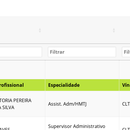
ofissional
Especialidade
Vín
TORIA PEREIRA
Assist. Adm/HMTJ
CLT
 SILVA
Supervisor Administrativo
AVES
CLT