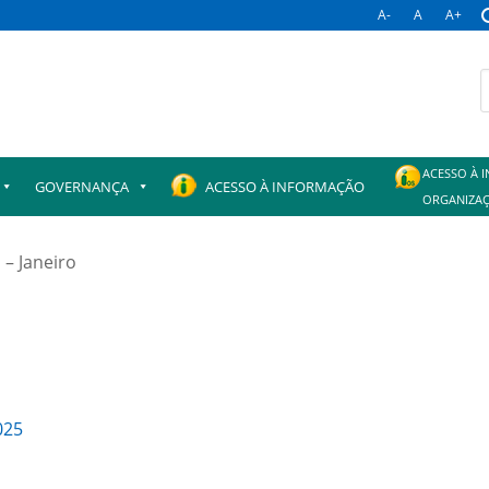
A-
A
A+
B
p
ACESSO À 
GOVERNANÇA
ACESSO À INFORMAÇÃO
ORGANIZAÇ
 – Janeiro
025