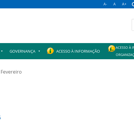
A-
A
A+
B
p
ACESSO À 
GOVERNANÇA
ACESSO À INFORMAÇÃO
ORGANIZAÇ
 Fevereiro
6