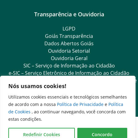
Transparência e Ouvidoria
LGPD
Goiás Transparência
Dados Abertos Goiás
Ouvidoria Setorial
Ouvidoria Geral
SIC – Serviço de Informação ao Cidadão
e-SIC – Serviço Eletrônico de Informação ao Cidadão
Acesso às Informações das Organizações Sociais de Saúde
Nós usamos cookies!
e Sociedade Civil
Ouvidoria Setorial (Expresso)
Utilizamos cookies essenciais e tecnológicos semelhantes
Ouvidoria Setorial (Presencial)
de acordo com a nossa
Política de Privacidade
e
Política
de Cookies
, ao continuar navegando, você concorda com
estas condições.
Redefinir Cookies
Concordo