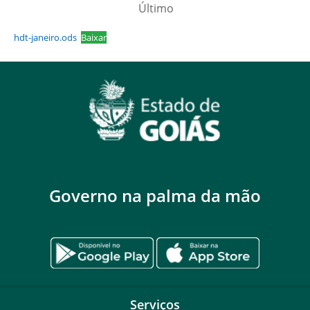
Último
hdt-janeiro.ods
Baixar
Governo na palma da mão
Serviços