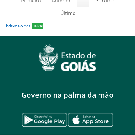
Primeiro
Anterior
1
Próximo
Último
hds-maio.ods
Baixar
Governo na palma da mão