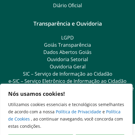
Diário Oficial
Transparência e Ouvidoria
LGPD
Goiás Transparência
Dados Abertos Goiás
Ouvidoria Setorial
Ouvidoria Geral
SIC – Serviço de Informação ao Cidadão
e-SIC – Serviço Eletrônico de Informação ao Cidadão
Acesso às Informações das Organizações Sociais de Saúde
Nós usamos cookies!
e Sociedade Civil
Ouvidoria Setorial (Expresso)
Utilizamos cookies essenciais e tecnológicos semelhantes
Ouvidoria Setorial (Presencial)
de acordo com a nossa
Política de Privacidade
e
Política
de Cookies
, ao continuar navegando, você concorda com
estas condições.