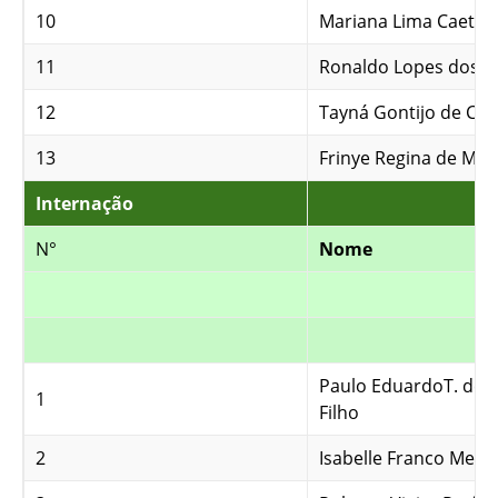
10
Mariana Lima Caetan
11
Ronaldo Lopes dos S
12
Tayná Gontijo de Car
13
Frinye Regina de Mor
Internação
N°
Nome
Paulo EduardoT. de 
1
Filho
2
Isabelle Franco Mela