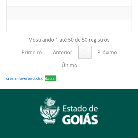
Mostrando 1 até 50 de 50 registros
Primeiro
Anterior
1
Próximo
Último
cresm-fevereiro.xlsx
Baixar