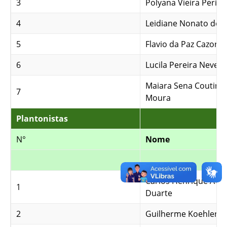
3
Polyana Vieira Períco
4
Leidiane Nonato de 
5
Flavio da Paz Cazorla
6
Lucila Pereira Neves
Maiara Sena Coutinh
7
Moura
Plantonistas
N°
Nome
Carlos Henrique Avel
1
Duarte
2
Guilherme Koehler G.