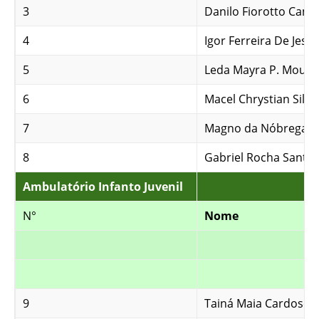
3
Danilo Fiorotto Cam
4
Igor Ferreira De Jesu
5
Leda Mayra P. Moura
6
Macel Chrystian Silv
7
Magno da Nóbrega
8
Gabriel Rocha Santos
Ambulatório Infanto Juvenil
N°
Nome
9
Tainá Maia Cardoso