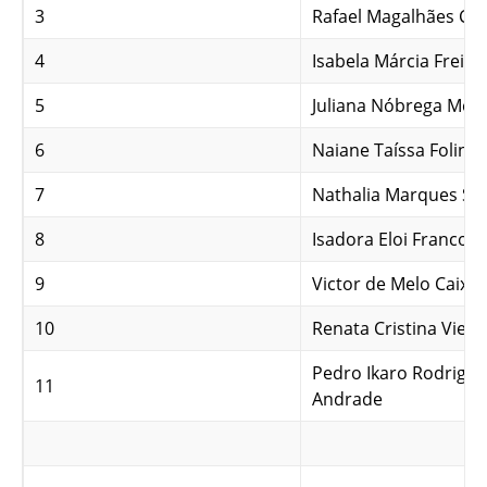
3
Rafael Magalhães Cu
4
Isabela Márcia Freit
5
Juliana Nóbrega Mes
6
Naiane Taíssa Folini
7
Nathalia Marques Sa
8
Isadora Eloi Franco
9
Victor de Melo Caixet
10
Renata Cristina Vieira
Pedro Ikaro Rodrigue
11
Andrade