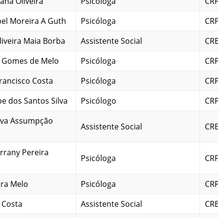
ana Oliveira
Psicóloga
CRP
abel Moreira A Guth
Psicóloga
CRP
liveira Maia Borba
Assistente Social
CRE
n Gomes de Melo
Psicóloga
CRP
rancisco Costa
Psicóloga
CRP
pe dos Santos Silva
Psicólogo
CRP
ilva Assumpção
Assistente Social
CRE
rrany Pereira
Psicóloga
CRP
ra Melo
Psicóloga
CRP
 Costa
Assistente Social
CRE