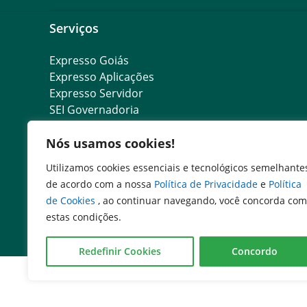
Serviços
Expresso Goiás
Expresso Aplicações
Expresso Servidor
SEI Governadoria
Cadastro de Autoridades
Nós usamos cookies!
Escola de Governo
Agenda de Autoridades
Utilizamos cookies essenciais e tecnológicos semelhante
de acordo com a nossa
Política de Privacidade
e
Política
de Cookies
, ao continuar navegando, você concorda com
estas condições.
Redefinir Cookies
Concordo