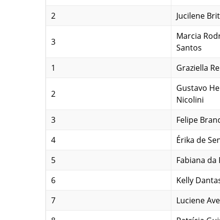
2
Jucilene Bri
Marcia Rod
3
Santos
1
Graziella R
Gustavo Hei
2
Nicolini
3
Felipe Bran
4
Érika de Se
5
Fabiana da 
6
Kelly Danta
7
Luciene Ave