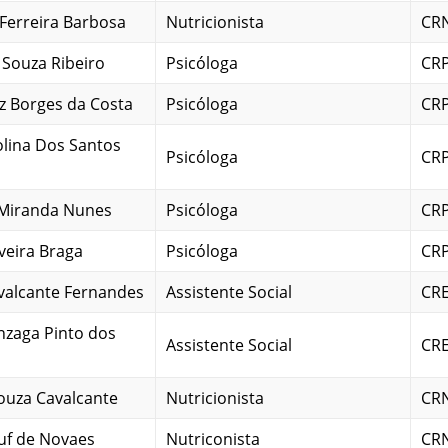
Ferreira Barbosa
Nutricionista
CRN
 Souza Ribeiro
Psicóloga
CRP
iz Borges da Costa
Psicóloga
CRP
olina Dos Santos
Psicóloga
CRP
 Miranda Nunes
Psicóloga
CRP
iveira Braga
Psicóloga
CRP
valcante Fernandes
Assistente Social
CRE
nzaga Pinto dos
Assistente Social
CRE
ouza Cavalcante
Nutricionista
CRN
uf de Novaes
Nutriconista
CRN