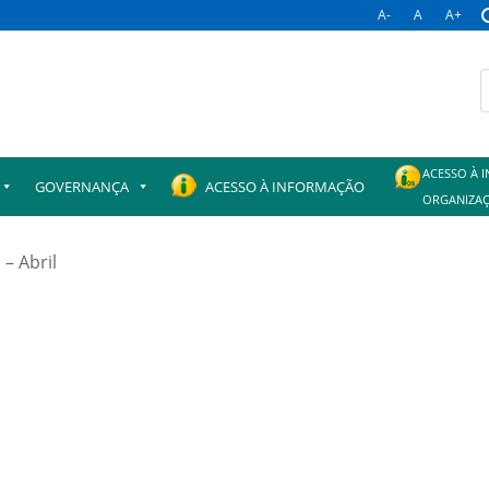
A-
A
A+
B
p
ACESSO À 
GOVERNANÇA
ACESSO À INFORMAÇÃO
ORGANIZAÇ
– Abril