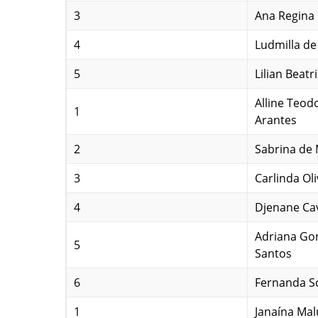
3
Ana Regina 
4
Ludmilla de
5
Lilian Beatr
Alline Teod
1
Arantes
2
Sabrina de
3
Carlinda Ol
4
Djenane Ca
Adriana Go
5
Santos
6
Fernanda S
1
Janaína Mal