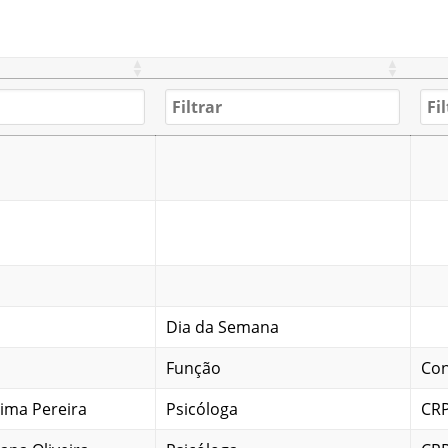
Dia da Semana
Função
Con
tima Pereira
Psicóloga
CRP