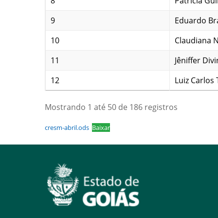
8
Patrícia G
9
Eduardo Br
10
Claudiana N
11
Jêniffer Divi
12
Luiz Carlos
Mostrando 1 até 50 de 186 registros
cresm-abril.ods
Baixar