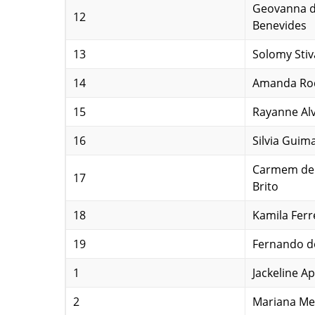
Geovanna 
12
Benevides
13
Solomy Stiv
14
Amanda Rod
15
Rayanne Al
16
Silvia Guim
Carmem de 
17
Brito
18
Kamila Ferr
19
Fernando d
1
Jackeline Ap
2
Mariana Me