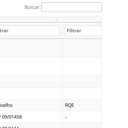
Buscar:
selho
RQE
 09/01458
-