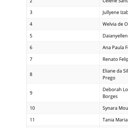
2
Celene Sant
3
Jullyene Iz
4
Welvia de O
5
Daianyelle
6
Ana Paula F
7
Renato Feli
Eliane da S
8
Prego
Deborah Lo
9
Borges
10
Synara Mou
11
Tania Maria