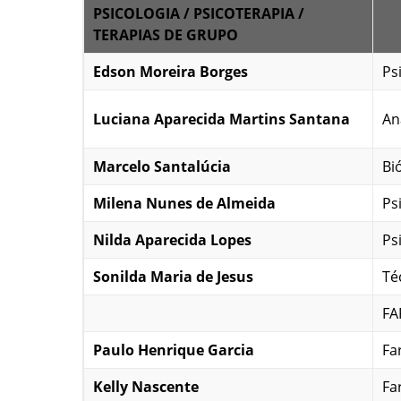
PSICOLOGIA / PSICOTERAPIA /
TERAPIAS DE GRUPO
Edson Moreira Borges
Ps
Luciana Aparecida Martins Santana
An
Marcelo Santalúcia
Bi
Milena Nunes de Almeida
Ps
Nilda Aparecida Lopes
Ps
Sonilda Maria de Jesus
Téc
FA
Paulo Henrique Garcia
Fa
Kelly Nascente
Fa