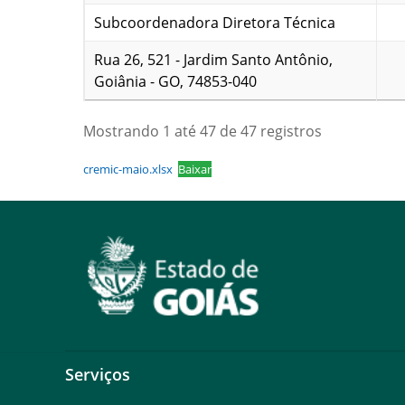
Subcoordenadora Diretora Técnica
Rua 26, 521 - Jardim Santo Antônio,
Goiânia - GO, 74853-040
Mostrando 1 até 47 de 47 registros
cremic-maio.xlsx
Baixar
Serviços