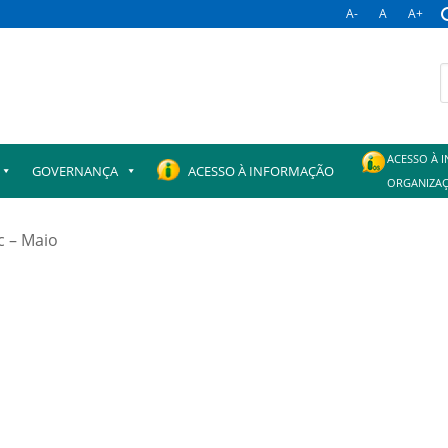
A-
A
A+
B
p
ACESSO À 
GOVERNANÇA
ACESSO À INFORMAÇÃO
ORGANIZAÇ
c – Maio