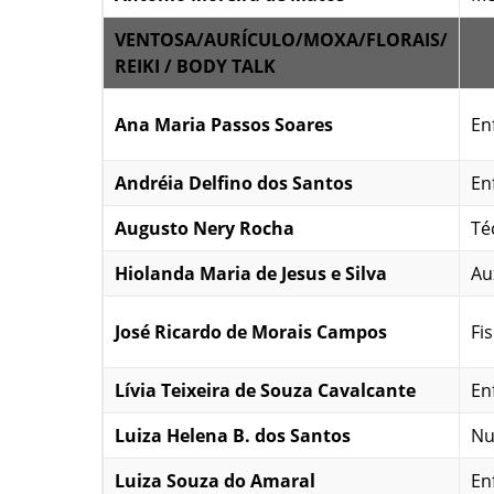
VENTOSA/AURÍCULO/MOXA/FLORAIS/
REIKI / BODY TALK
Ana Maria Passos Soares
En
Andréia Delfino dos Santos
En
Augusto Nery Rocha
Téc
Hiolanda Maria de Jesus e Silva
Au
José Ricardo de Morais Campos
Fi
Lívia Teixeira de Souza Cavalcante
En
Luiza Helena B. dos Santos
Nu
Luiza Souza do Amaral
En