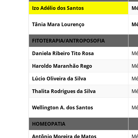
Izo Adélio dos Santos
Mé
Tânia Mara Lourenço
Mé
FITOTERAPIA/ANTROPOSOFIA
Daniela Ribeiro Tito Rosa
Mé
Haroldo Maranhão Rego
Mé
Lúcio Oliveira da Silva
Mé
Thalita Rodrigues da Silva
Mé
Wellington A. dos Santos
Mé
HOMEOPATIA
Antônio Moreira de Matos
Mé