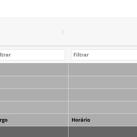
rgo
Horário