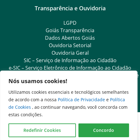
Transparência e Ouvidoria
LGPD
Goiás Transparência
Dados Abertos Goiás
Ouvidoria Setorial
Ouvidoria Geral
SIC – Serviço de Informação ao Cidadão
e-SIC – Serviço Eletrônico de Informação ao Cidadão
Acesso às Informações das Organizações Sociais de Saúde
Nós usamos cookies!
e Sociedade Civil
Ouvidoria Setorial (Expresso)
Utilizamos cookies essenciais e tecnológicos semelhantes
Ouvidoria Setorial (Presencial)
de acordo com a nossa
Política de Privacidade
e
Política
de Cookies
, ao continuar navegando, você concorda com
estas condições.
Redefinir Cookies
Concordo