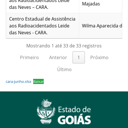
aos Radioacidentados Leide
Majadas
das Neves – CARA.
Centro Estadual de Assistência
aos Radioacidentados Leide
Wilma Aparecida de O
das Neves - CARA.
Mostrando 1 até 33 de 33 registros
Primeiro
Anterior
1
Próximo
Último
cara-junho.xlsx
Baixar