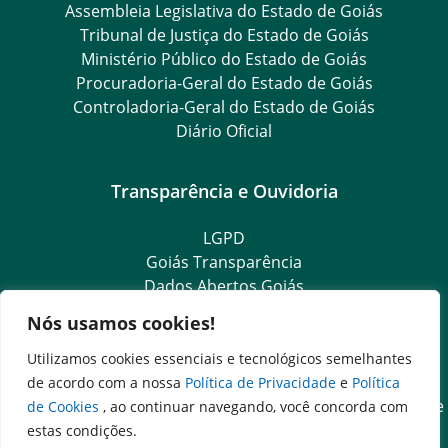
Assembleia Legislativa do Estado de Goiás
Tribunal de Justiça do Estado de Goiás
Ministério Público do Estado de Goiás
Procuradoria-Geral do Estado de Goiás
Controladoria-Geral do Estado de Goiás
Diário Oficial
Transparência e Ouvidoria
LGPD
Goiás Transparência
Dados Abertos Goiás
Ouvidoria Setorial
Nós usamos cookies!
Ouvidoria Geral
SIC – Serviço de Informação ao Cidadão
Utilizamos cookies essenciais e tecnológicos semelhantes
e-SIC – Serviço Eletrônico de Informação ao Cidadão
de acordo com a nossa
Política de Privacidade
e
Política
Acesso às Informações das Organizações Sociais de Saúde
de Cookies
, ao continuar navegando, você concorda com
e Sociedade Civil
estas condições.