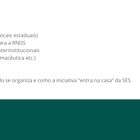
focais estaduais)
para a RNDS
terinstitucionais
rmacêutica etc.)
 se organiza e como a iniciativa “entra na casa” da SES.