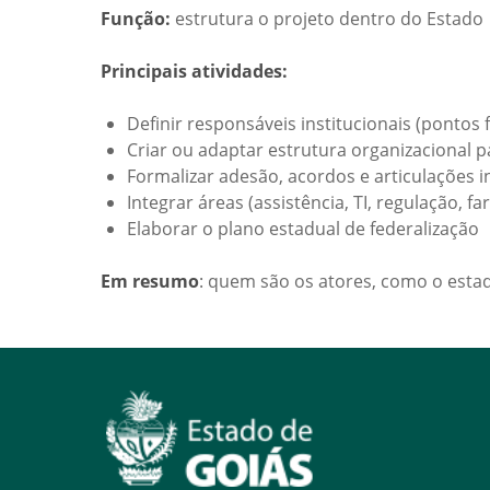
Função:
estrutura o projeto dentro do Estado
Principais atividades:
Definir responsáveis institucionais (pontos 
Criar ou adaptar estrutura organizacional 
Formalizar adesão, acordos e articulações in
Integrar áreas (assistência, TI, regulação, fa
Elaborar o plano estadual de federalização
Em resumo
: quem são os atores, como o estado