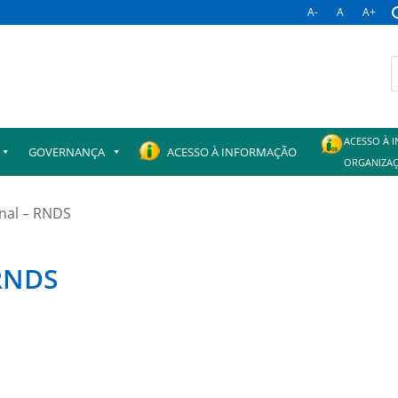
A-
A
A+
B
p
ACESSO À 
GOVERNANÇA
ACESSO À INFORMAÇÃO
ORGANIZAÇ
onal – RNDS
 RNDS