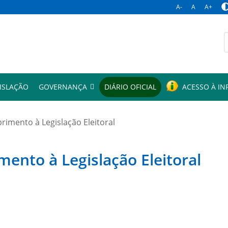
A-
A
A+
p
ISLAÇÃO
GOVERNANÇA
DIÁRIO OFICIAL
ACESSO À I
mento à Legislação Eleitoral
to à Legislação Eleitoral