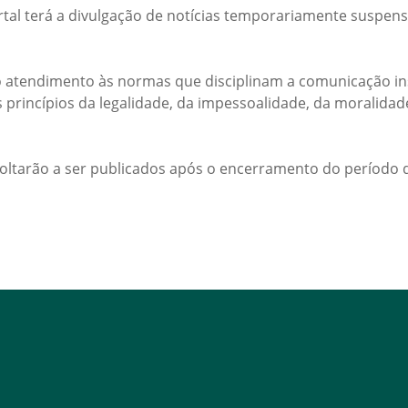
rtal terá a divulgação de notícias temporariamente suspens
 atendimento às normas que disciplinam a comunicação ins
s princípios da legalidade, da impessoalidade, da moralida
voltarão a ser publicados após o encerramento do período d