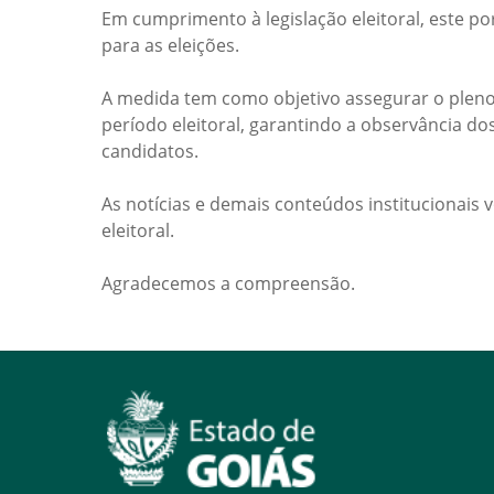
Em cumprimento à legislação eleitoral, este po
para as eleições.
A medida tem como objetivo assegurar o pleno
período eleitoral, garantindo a observância do
candidatos.
As notícias e demais conteúdos institucionais 
eleitoral.
Agradecemos a compreensão.