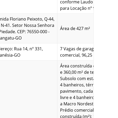
conforme Laudo de Avaliaçã
para Locação nº 95/2021.
nida Floriano Peixoto, Q-44,
, N-41. Setor Nossa Senhora
Área de 427 m²
Piedade. CEP: 76550-000 -
rangatu-GO
ereço: Rua 14, nº 331,
7 Vagas de garagem em imóv
anésia-GO
comercial, 96,25 m²
Área construída de 1.296,00 
e 360,00 m² de terreno, com
Subsolo com estacionament
4 banheiros, térreo, 1º e 2º
pavimento, cada um possui 
livre e 4 banheiros, para ate
a Macro Nordeste., Tipologia
Prédio comercial, Área
construída (m²): 1.296,00, Ár