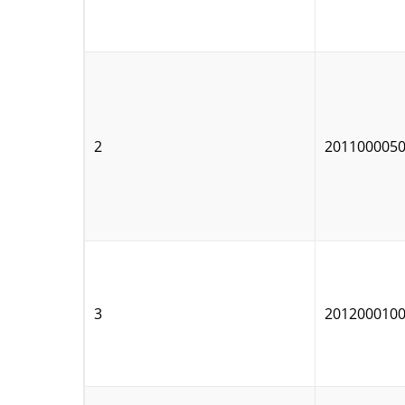
2
201100005
3
201200010