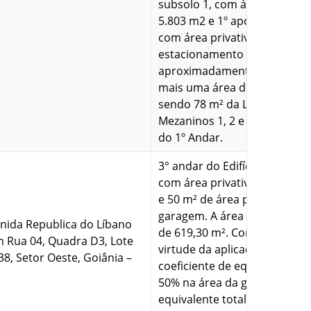
subsolo 1, com área total de
5.803 m2 e 1º apostilamento
com área privativa de 650m²,
estacionamento privativo c
aproximadamente 500 m², c
mais uma área de 203,25 m²,
sendo 78 m² da Loja B (Térre
Mezaninos 1, 2 e 3) e 125,25 
do 1º Andar.
3° andar do Edifício Vera Lúci
com área privativa de 569,30
e 50 m² de área privativa de
garagem. A área privativa tot
nida Republica do Líbano
de 619,30 m². Contudo, em
 Rua 04, Quadra D3, Lote
virtude da aplicação do
38, Setor Oeste, Goiânia –
coeficiente de equivalência d
.
50% na área da garagem, a á
equivalente total é de 594,30