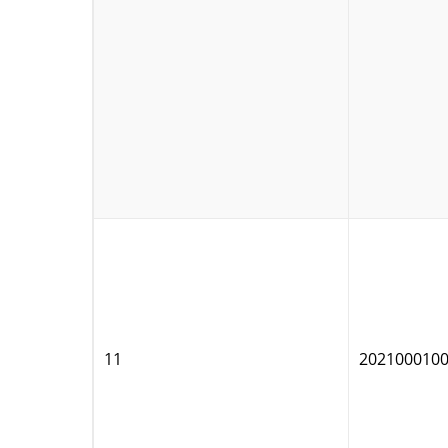
11
202100010