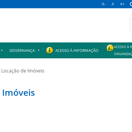
A-
A
A+
B
p
ACESSO À 
GOVERNANÇA
ACESSO À INFORMAÇÃO
ORGANIZAÇ
 Locação de Imóveis
 Imóveis