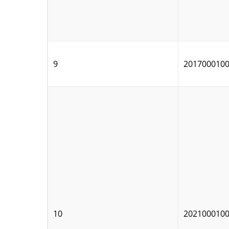
9
201700010
10
202100010