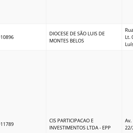
Rua
DIOCESE DE SÃO LUIS DE
010896
Lt.
MONTES BELOS
Luí
CIS PARTICIPACAO E
Av.
011789
INVESTIMENTOS LTDA - EPP
22/