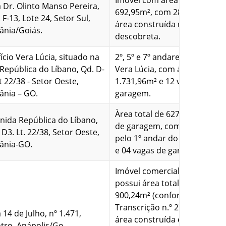
Imóvel com área total de
 Dr. Olinto Manso Pereira,
692,95m², com 288,87 m² de
 F-13, Lote 24, Setor Sul,
área construída mais área
ânia/Goiás.
descobreta.
fício Vera Lúcia, situado na
2º, 5º e 7º andares do Edifício
 República do Líbano, Qd. D-
Vera Lúcia, com área total de
Lt 22/38 - Setor Oeste,
1.731,96m² e 12 vagas de
ânia – GO.
garagem.
Àrea total de 627,32 m² e vag
nida República do Líbano,
de garagem, compreendido
 D3. Lt. 22/38, Setor Oeste,
pelo 1º andar do Ed. Vera Lúc
ânia-GO.
e 04 vagas de garagem.
Imóvel comercial (prédio),
possui área total do terreno
900,24m² (conforme Certidã
Transcrição n.º 27.163). A sua
 14 de Julho, nº 1.471,
área construída é de 933,25
tro, Anápolis/Go.