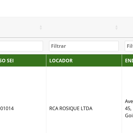
SO SEI
LOCADOR
EN
Ave
001014
RCA ROSIQUE LTDA
45,
Goi