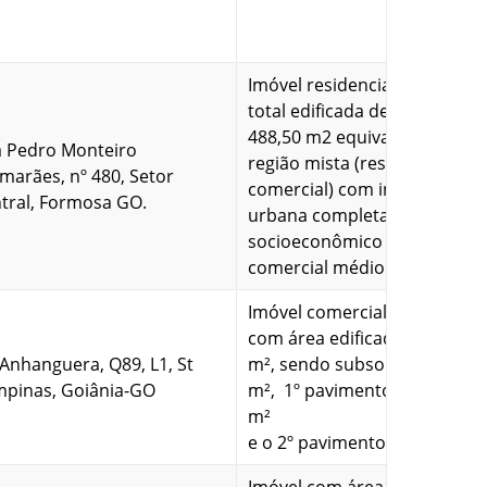
Imóvel residencial com área
total edificada de 841,00 m2 
488,50 m2 equivalente, em
 Pedro Monteiro
região mista (residencial e
marães, nº 480, Setor
comercial) com infraestrutur
tral, Formosa GO.
urbana completa, nível
socioeconômico e fator
comercial médio.
Imóvel comercial
com área edificada de 1.306,
 Anhanguera, Q89, L1, St
m², sendo subsolo com 455,
pinas, Goiânia-GO
m², 1º pavimento com 425,2
m²
e o 2º pavimento com 425,22