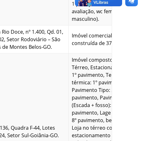
1 planejamento/controle e
avaliação, wc feminino, wc
masculino).
 Rio Doce, nº 1.400, Qd. 01,
Imóvel comercial, com área
 02, Setor Rodoviário – São
construída de 373,34 m²
s de Montes Belos-GO.
Imóvel composto por Subsolo
Térreo, Estacionamento Térr
1º pavimento, Terraço, Lage
térmica: 1º pavimento,
Pavimento Tipo: 2º ao 8º
pavimento, Pavimento Tipo
(Escada + fosso): 2º ao 8º
pavimento, Lage Térmica: 2º 
8º pavimento, bem como por
 136, Quadra F-44, Lotes
Loja no térreo com
24, Setor Sul-Goiânia-GO.
estacionamento privativo no