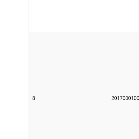
8
201700010