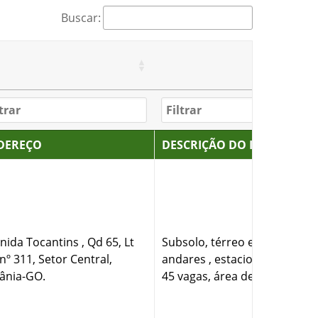
Buscar:
DEREÇO
DESCRIÇÃO DO IMÓVEL
nida Tocantins , Qd 65, Lt
Subsolo, térreo e outros 6
 nº 311, Setor Central,
andares , estacionamento c
ânia-GO.
45 vagas, área de 2.480,70 m²