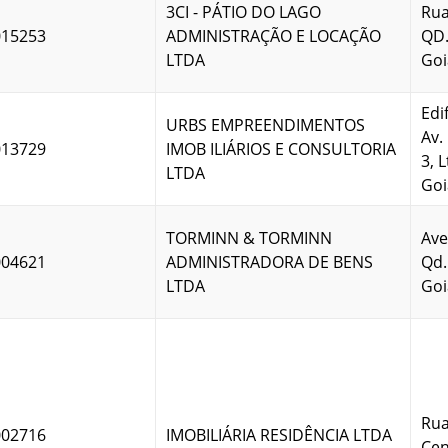
3CI - PÁTIO DO LAGO
Rua
015253
ADMINISTRAÇÃO E LOCAÇÃO
QD.
LTDA
Goi
Edi
URBS EMPREENDIMENTOS
Av.
013729
IMOB ILIÁRIOS E CONSULTORIA
3, 
LTDA
Goi
TORMINN & TORMINN
Ave
004621
ADMINISTRADORA DE BENS
Qd.
LTDA
Goi
Rua
002716
IMOBILIÁRIA RESIDÊNCIA LTDA
Cen