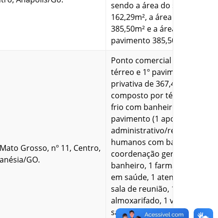
sendo a área do subsolo de
162,29m², a área do térreo d
385,50m² e a área do 1º
pavimento 385,50m²
Ponto comercial localizado n
térreo e 1º pavimento com á
privativa de 367,40 m². É
composto por térreo (rede d
frio com banheiro) e 1º
pavimento (1 apoio
administrativo/recursos
humanos com banheiro, 1
 Mato Grosso, nº 11, Centro,
coordenação geral com
anésia/GO.
banheiro, 1 farmácia vigilânc
em saúde, 1 atenção à saúde
sala de reunião, 1 copa/DML,
almoxarifado, 1 vigilância em
saúde, 1 informações em saú