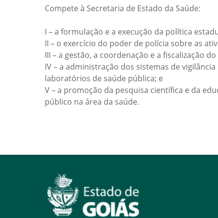
Compete à Secretaria de Estado da Saúde:
I – a formulação e a execução da política estad
II – o exercício do poder de polícia sobre as 
III – a gestão, a coordenação e a fiscalização 
IV – a administração dos sistemas de vigilânci
laboratórios de saúde pública; e
V – a promoção da pesquisa científica e da edu
público na área da saúde.