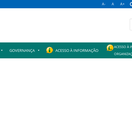
A-
A
A+
B
p
ACESSO À 
GOVERNANÇA
ACESSO À INFORMAÇÃO
ORGANIZAÇ