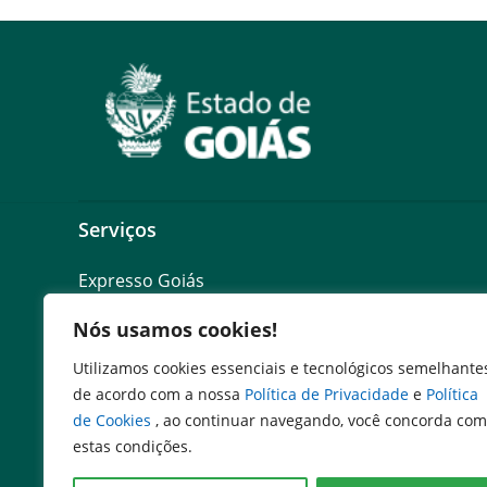
Serviços
Expresso Goiás
Expresso Aplicações
Nós usamos cookies!
Expresso Servidor
SEI Governadoria
Utilizamos cookies essenciais e tecnológicos semelhante
Cadastro de Autoridades
de acordo com a nossa
Política de Privacidade
e
Política
Escola de Governo
de Cookies
, ao continuar navegando, você concorda com
Agenda de Autoridades
estas condições.