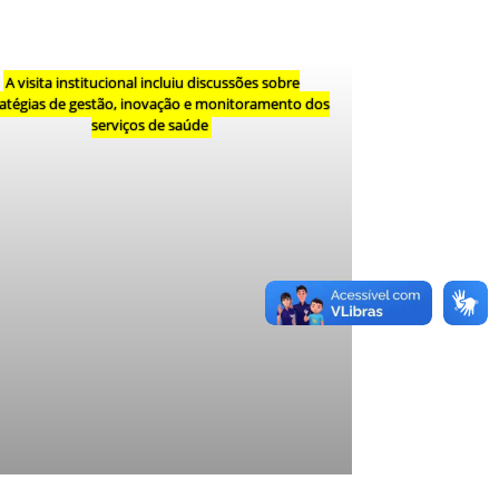
A visita institucional incluiu discussões sobre
ratégias de gestão, inovação e monitoramento dos
serviços de saúde