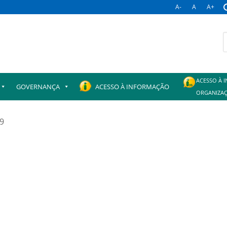
A-
A
A+
B
p
ACESSO À 
GOVERNANÇA
ACESSO À INFORMAÇÃO
ORGANIZAÇ
19