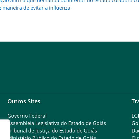
eção afirma que demanda do interior do estado colabora 
z maneira de evitar a influenza
Outros Sites
Tr
Governo Federal
LG
Assembleia Legislativa do Estado de Goiás
Go
Tribunal de Justiça do Estado de Goiás
Da
Ministério Público do Estado de Goiás
Ouv