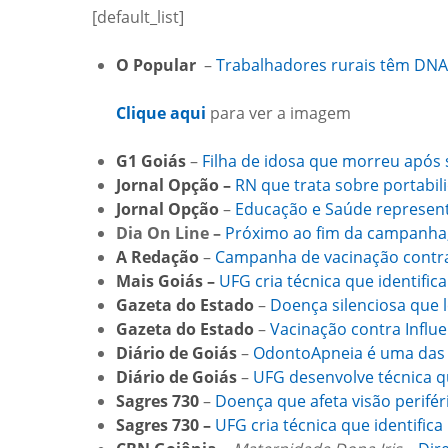
[default_list]
O Popular
–
Trabalhadores rurais têm DNA 
Clique aqui
para ver a imagem
G1
Goiás
–
Filha de idosa que morreu após 
Jornal Opção –
RN que trata sobre portabil
Jornal Opção
–
Educação e Saúde represen
Dia On Line –
Próximo ao fim da campanha, 
A Redação
–
Campanha de vacinação contra
Mais Goiás –
UFG cria técnica que identific
Gazeta do Estado
–
Doença silenciosa que l
Gazeta do Estado
–
Vacinação contra Influ
Diário de Goiás
–
OdontoApneia é uma das 
Diário de Goiás
–
UFG desenvolve técnica qu
Sagres 730
–
Doença que afeta visão periféri
Sagres 730 –
UFG cria técnica que identific