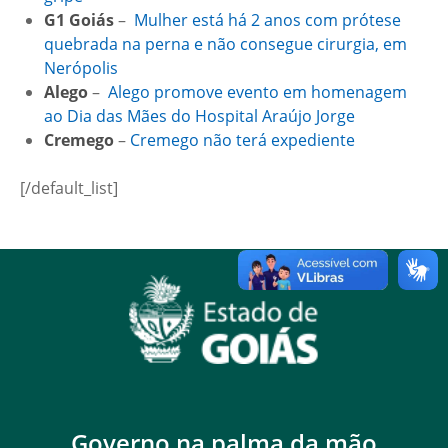
G1 Goiás
–
Mulher está há 2 anos com prótese
quebrada na perna e não consegue cirurgia, em
Nerópolis
Alego
–
Alego promove evento em homenagem
ao Dia das Mães do Hospital Araújo Jorge
Cremego
–
Cremego não terá expediente
[/default_list]
Governo na palma da mão