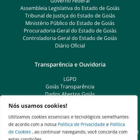
Governo Federal
Assembleia Legislativa do Estado de Goiás
Tribunal de Justiça do Estado de Goiás
Ministério Público do Estado de Goiás
Procuradoria-Geral do Estado de Goiás
Controladoria-Geral do Estado de Goiás
Diário Oficial
Transparência e Ouvidoria
LGPD
Goiás Transparência
Dados Abertos Goiás
Ouvidoria Setorial
Nós usamos cookies!
Ouvidoria Geral
SIC – Serviço de Informação ao Cidadão
Utilizamos cookies essenciais e tecnológicos semelhantes
e-SIC – Serviço Eletrônico de Informação ao Cidadão
de acordo com a nossa
Política de Privacidade
e
Política
Acesso às Informações das Organizações Sociais de Saúde
de Cookies
, ao continuar navegando, você concorda com
e Sociedade Civil
estas condições.