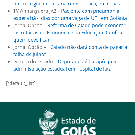
por cirurgia no nariz na rede pública, em Goiás
TV Anhanguera JA2 –
Paciente com pneumonia
espera há 4 dias por uma vaga de UTI, em Goiânia
Jornal Opção –
Reforma de Caiado pode exonerar
secretárias da Economia e da Educação. Confira
quem deve ficar
Jornal Opção –
“Caiado não dará conta de pagar a
folha de julho”
Gazeta do Estado –
Deputado Zé Carapô quer
administração estadual em hospital de Jataí
[/default_list]