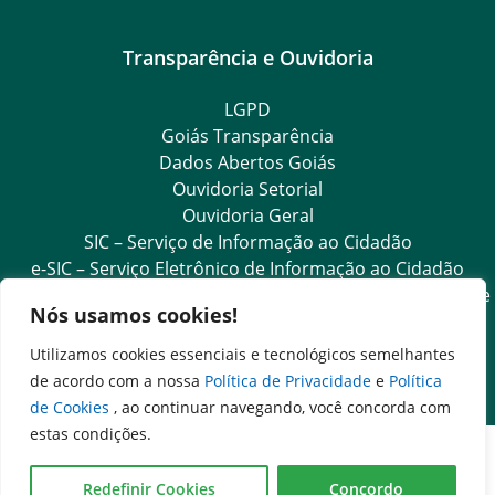
Transparência e Ouvidoria
LGPD
Goiás Transparência
Dados Abertos Goiás
Ouvidoria Setorial
Ouvidoria Geral
SIC – Serviço de Informação ao Cidadão
e-SIC – Serviço Eletrônico de Informação ao Cidadão
Acesso às Informações das Organizações Sociais de Saúde
Nós usamos cookies!
e Sociedade Civil
Ouvidoria Setorial (Expresso)
Utilizamos cookies essenciais e tecnológicos semelhantes
Ouvidoria Setorial (Presencial)
de acordo com a nossa
Política de Privacidade
e
Política
de Cookies
, ao continuar navegando, você concorda com
estas condições.
Redefinir Cookies
Concordo